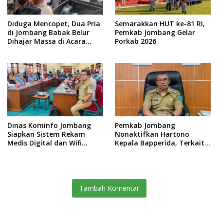
Diduga Mencopet, Dua Pria
Semarakkan HUT ke-81 RI,
di Jombang Babak Belur
Pemkab Jombang Gelar
Dihajar Massa di Acara
Porkab 2026
Sedekah Desa
Dinas Kominfo Jombang
Pemkab Jombang
Siapkan Sistem Rekam
Nonaktifkan Hartono
Medis Digital dan Wifi
Kepala Bapperida, Terkait
Rakyat, Dukung Muktamar
Kasus KPRI Sejahtera
ke-35 NU
Tambah Komentar