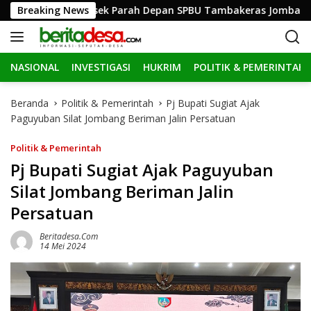
L
Hingga Ringsek Parah Depan SPBU Tambakeras Jombang
Breaking News
a
n
g
NASIONAL
INVESTIGASI
HUKRIM
POLITIK & PEMERINTAH
s
u
n
Beranda
Politik & Pemerintah
Pj Bupati Sugiat Ajak
g
Paguyuban Silat Jombang Beriman Jalin Persatuan
k
e
Politik & Pemerintah
k
Pj Bupati Sugiat Ajak Paguyuban
o
Silat Jombang Beriman Jalin
n
t
Persatuan
e
n
Beritadesa.com
14 Mei 2024