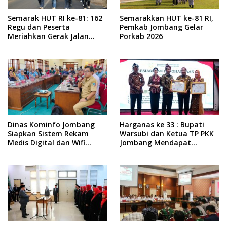
Semarak HUT RI ke-81: 162
Semarakkan HUT ke-81 RI,
Regu dan Peserta
Pemkab Jombang Gelar
Meriahkan Gerak Jalan
Porkab 2026
ROJO Jombang 2026
Dinas Kominfo Jombang
Harganas ke 33 : Bupati
Siapkan Sistem Rekam
Warsubi dan Ketua TP PKK
Medis Digital dan Wifi
Jombang Mendapat
Rakyat, Dukung Muktamar
Piagam Penghargaan dari
ke-35 NU
BKKBN RI