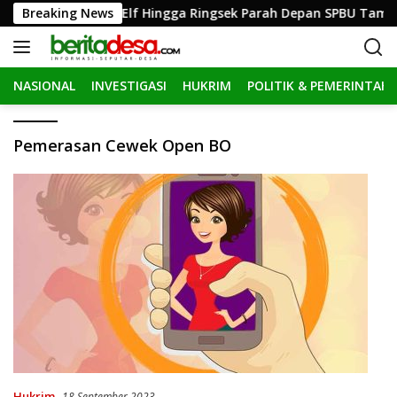
L
sh Hantam Mobil Elf Hingga Ringsek Parah Depan SPBU Tamba
Breaking News
a
n
g
NASIONAL
INVESTIGASI
HUKRIM
POLITIK & PEMERINTAH
s
u
n
Pemerasan Cewek Open BO
g
k
e
k
o
n
t
e
n
Hukrim
18 September 2023